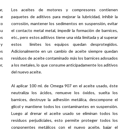
r,
Los aceites de motores y compresores contienen
se
paquetes de aditivos para mejorar la lubricidad, inhibir la
to
corrosión, mantener los sedimentos en suspensión, evitar
su
el contacto metal metal, impedir la formación de barnices,
os
etc., pero estos aditivos tiene una vida limitada y al superar
 y
estos límites los equipos quedan desprotegidos.
os
Adicionalmente en un cambio de aceite siempre quedan
os
residuos de aceite contaminado más los barnices adosados
r,
a los metales, lo que consume anticipadamente los aditivos
del nuevo aceite.
Al aplicar 100 ml. de Omega 907 en el aceite usado, éste
neutraliza los ácidos, remueve los óxidos, suelta los
barnices, destruye la adhesión metálica, descompone el
glicol y mantiene todos los contaminantes en suspensión.
Luego al drenar el aceite usado se eliminan todos los
residuos perjudiciales, esto permite proteger todos los
conponentes metálicos con el nuevo aceite, bajar el