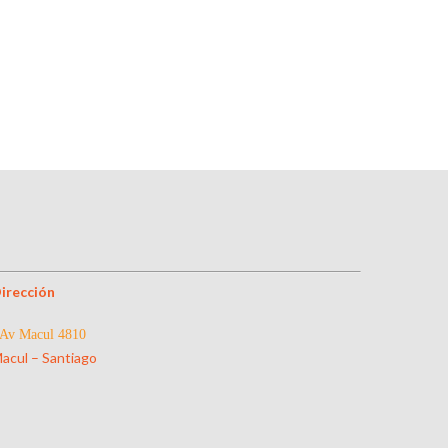
irección
Av Macul 4810
acul – Santiago