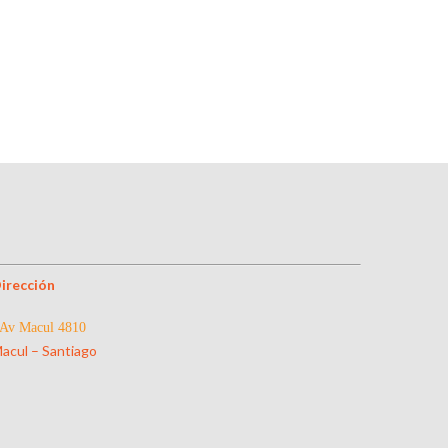
irección
Av Macul 4810
acul – Santiago