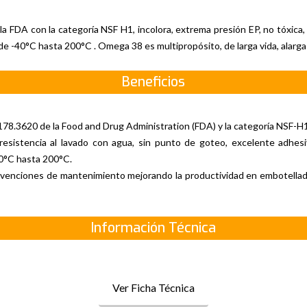
r la FDA con la categoría NSF H1, incolora, extrema presión EP, no tóxica,
e -40°C hasta 200°C . Omega 38 es multipropósito, de larga vida, alarga l
Beneficios
l 178.3620 de la Food and Drug Administration (FDA) y la categoría NSF-H
a resistencia al lavado con agua, sin punto de goteo, excelente adhesi
40°C hasta 200°C.
tervenciones de mantenimiento mejorando la productividad en embotellado
Información Técnica
Ver Ficha Técnica